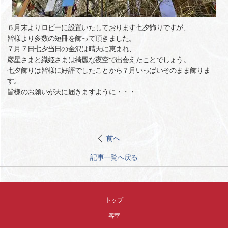
６月末よりロビーに設置いたしております七夕飾りですが、
皆様より多数の短冊を飾って頂きました。
７月７日七夕当日の金沢は晴天に恵まれ、
彦星さまと織姫さまは綺麗な夜空で出会えたことでしょう。
七夕飾りは皆様に好評でしたことから７月いっぱいそのまま飾りま
す。
皆様のお願いが天に届きますように・・・
前へ
記事一覧へ戻る
トップ
客室