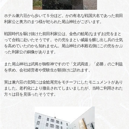
ホテル兼六荘から歩いて５分ほど。かの有名な戦国大名であった前田
利家公と奥方のまつ様が祀られた尾山神社がございます。
戦国時代を駆け抜けた前田利家公は、金色の鯰尾(なまずお)兜をまと
って合戦に赴いたそうです。その兜をまとい威厳を醸し出し兵の士気
を高めていたのかも知れません。尾山神社の本殿右側にこの兜をかぶ
った利家公の銅像があります。
また尾山神社は武将が御祭神ですので「文武両道」「必勝」のご利益
を求め、会社経営者や受験生が願掛けに訪れます。
実は兼六荘の玄関には金鯰尾兜をモチーフにしたモニュメントがあり
ました。老朽化により撤去されてしまいましたが、当時ご利用された
方々は目を見張ったそうです。