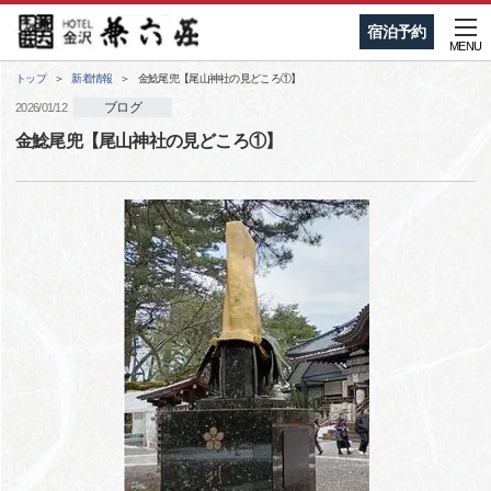
宿泊予約
MENU
トップ
新着情報
金鯰尾兜【尾山神社の見どころ①】
ブログ
2026/01/12
金鯰尾兜【尾山神社の見どころ①】