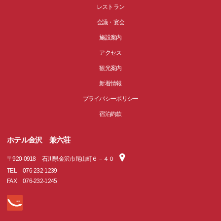
レストラン
会議・宴会
施設案内
アクセス
観光案内
新着情報
プライバシーポリシー
宿泊約款
ホテル金沢 兼六荘
〒
920-0918
石川県金沢市尾山町６－４０
TEL
076-232-1239
FAX
076-232-1245