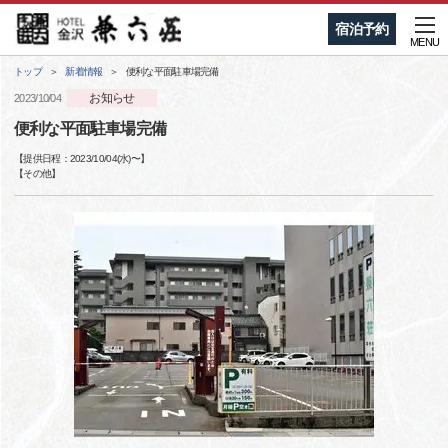
宿泊予約
MENU
トップ
新着情報
便利な平面駐車場完備
お知らせ
2023/10/04
便利な平面駐車場完備
【提供日程：
2023/10/04(水)
〜】
【
その他
】