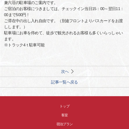
兼六荘の駐車場のご案内です。
ご宿泊のお客様につきましては、チェックイン当日15：00～翌日11：
00まで500円！
ご滞在中の出し入れ自由です。（別途フロントよりパスカードをお渡
しします。）
駐車場にお車を停めて、徒歩で観光されるお客様も多くいらっしゃい
ます。
※トラック4ｔ駐車可能
次へ
記事一覧へ戻る
トップ
客室
宿泊プラン